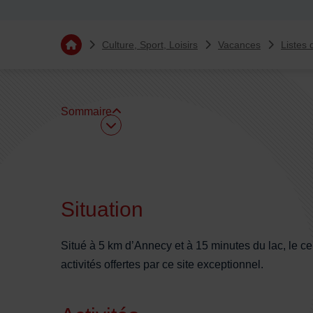
Vous êtes ici :
Culture, Sport, Loisirs
Vacances
Listes 
Retourner à l'accueil
Sommaire
Sommaire
Situation
Situé à 5 km d’Annecy et à 15 minutes du lac, le cen
activités offertes par ce site exceptionnel.