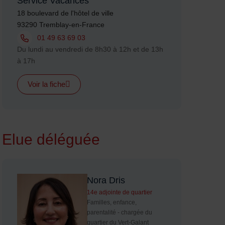
Service Vacances
Adresse :
18 boulevard de l'hôtel de ville
93290 Tremblay-en-France
Tél. :
01 49 63 69 03
Horaires :
Du lundi au vendredi de 8h30 à 12h et de 13h
à 17h
Voir la fiche
Elue déléguée
Nora Dris
14e adjointe de quartier
Familles, enfance,
parentalité - chargée du
quartier du Vert-Galant