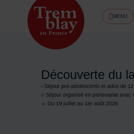
Menu de raccourcis
MENU
DE NA
Accueil ville de Tremblay-en-France
Découverte du l
› Séjour pré-adolescents et ados de 1
○ Séjour organisé en partenariat ave
☼ Du 19 juillet au 1er août 2026