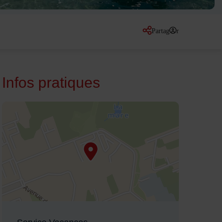
Partager
sur les réseaux so
Infos pratiques
48.951202,2.570753