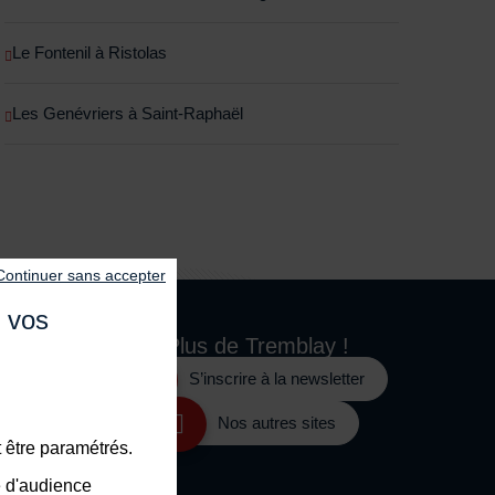
Le Fontenil à Ristolas
Les Genévriers à Saint-Raphaël
Continuer sans accepter
e vos
Plus de
Tremblay !
S’inscrire à la newsletter
e
Nos autres sites
 être paramétrés.
e d'audience