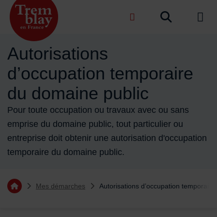
Menu de raccourcis
Recher
de na
Accueil ville de Tremblay-en-France
Autorisations
d’occupation temporaire
du domaine public
Pour toute occupation ou travaux avec ou sans
emprise du domaine public, tout particulier ou
entreprise doit obtenir une autorisation d'occupation
temporaire du domaine public.
Vous êtes ici :
Mes démarches
Autorisations d’occupation temporaire
Retourner à l'accueil