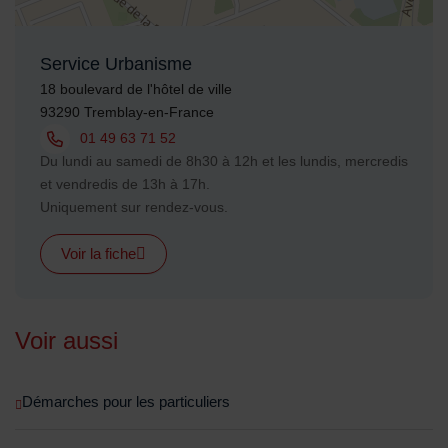
Service Urbanisme
Adresse :
18 boulevard de l'hôtel de ville
93290 Tremblay-en-France
Tél. :
01 49 63 71 52
Horaires :
Du lundi au samedi de 8h30 à 12h et les lundis, mercredis
et vendredis de 13h à 17h.
Uniquement sur rendez-vous.
Voir la fiche
Voir aussi
Démarches pour les particuliers