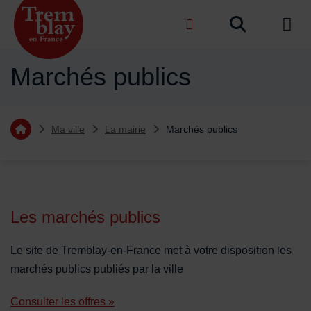
Menu de raccourcis
Recher
de na
Accueil ville de Tremblay-en-France
Marchés publics
Vous êtes ici :
Ma ville
La mairie
Marchés publics
Retourner à l'accueil
Sommaire
Les marchés publics
Le site de Tremblay-en-France met à votre disposition les
marchés publics publiés par la ville
Consulter les offres »