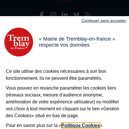
Facebook
Instagram
LinkedIn
Viméo
Flux R
Nous suivre
Continuer sans accepter
Adresse dans le pied de page
Mairie de Tremblay-en-France
18 boulevard de l’Hôtel de Ville, 93290 Tremblay-en-France
« Mairie de Tremblay-en-france »
respecte vos données
Horaires
Du lundi au vendredi de 8h30 à 12h et de 13h à 17h
Le samedi de 8h30 à 12h
Bouton téléphone
01 49 63 71 35
Ce site utilise des cookies nécessaires à son bon
Bouton contacter
Nous contacter
fonctionnement, ils ne peuvent être paramétrés.
Plus de
Tremblay !
Vous pouvez en revanche paramétrer les cookies tiers
(réseaux sociaux, mesure d'audience anonyme,
S’inscrire à la newsletter
amélioration de votre expérience utilisateur) ou modifier
Nos autres sites
vos choix à tout moment en cliquant sur le lien «Gestion
des Cookies» situé en bas de page.
Pour en savoir plus sur la «
Politique Cookies
»