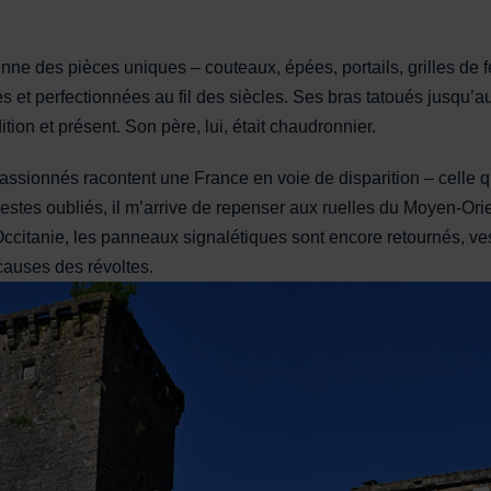
açonne des pièces uniques – couteaux, épées, portails, grilles de 
s et perfectionnées au fil des siècles. Ses bras tatoués jusqu’
ion et présent. Son père, lui, était chaudronnier.
ssionnés racontent une France en voie de disparition – celle q
 gestes oubliés, il m’arrive de repenser aux ruelles du Moyen-
d’Occitanie, les panneaux signalétiques sont encore retournés, 
causes des révoltes.
écoule tranquillement.