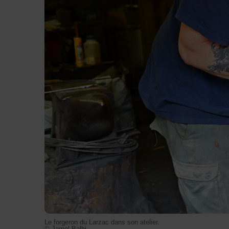
Le forgeron du Larzac dans son atelier.
© Jamel Balhi