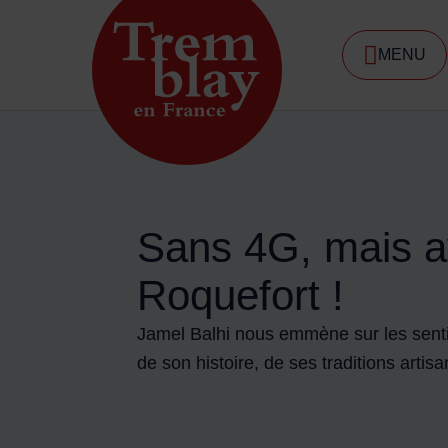
Menu de raccourcis
MENU
DE NA
Accueil ville de Tremblay-en-France
Sans 4G, mais a
Roquefort !
Jamel Balhi nous emmène sur les senti
de son histoire, de ses traditions artis