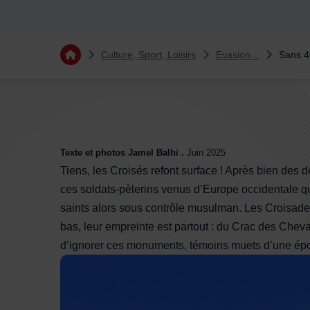
Vous êtes ici :
Culture, Sport, Loisirs
Evasion...
Sans 4
Retourner à l'accueil
Sommaire
Texte et photos Jamel Balhi .
Juin 2025
Tiens, les Croisés refont surface ! Après bien des 
ces soldats-pèlerins venus d’Europe occidentale qui
saints alors sous contrôle musulman. Les Croisades
bas, leur empreinte est partout : du Crac des Cheva
d’ignorer ces monuments, témoins muets d’une ép
La lavogne de la Couvertoirade sert d'abreuvoir d