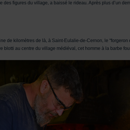
ne des figures du village, a baissé le rideau. Après plus d’un dem
e de kilomètres de là, à Saint-Eulalie-de-Cernon, le “forgeron
e blotti au centre du village médiéval, cet homme à la barbe fourn