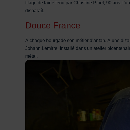
filage de laine tenu par Christine Pinet, 90 ans, l’u
disparaît.
Douce France
À chaque bourgade son métier d’antan. À une dizain
Johann Lemirre. Installé dans un atelier bicentenair
métal.
Le forgeron du Larzac dans son atelier.