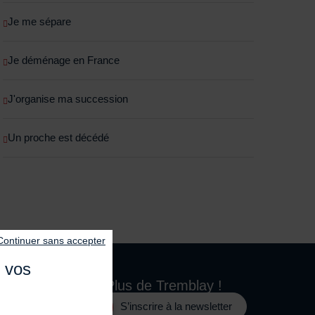
Je me sépare
Je déménage en France
J'organise ma succession
Un proche est décédé
Continuer sans accepter
e vos
Plus de
Tremblay !
S’inscrire à la newsletter
e