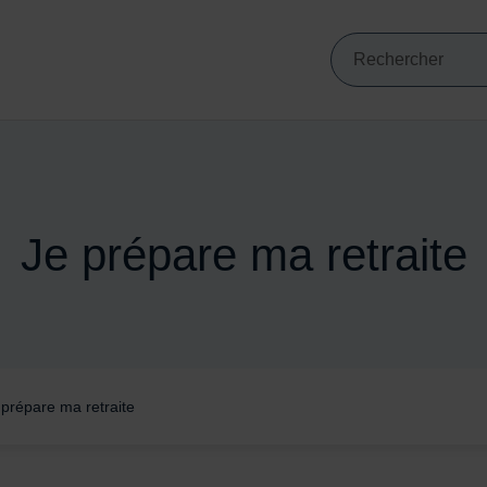
Mots clés de min
VIGATION PRINCIPALE
Recherche
Je prépare ma retraite
 prépare ma retraite