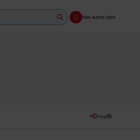
Lancer la recherche
imum 3 caractères
Nos autres sites
Partager
sur les réseaux so