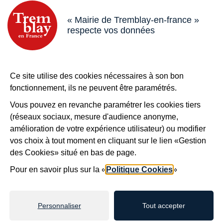
18 boulevard de l’Hôtel de Ville, 93290 Tremblay-en-France
« Mairie de Tremblay-en-france »
respecte vos données
Horaires
Du lundi au vendredi de 8h30 à 12h et de 13h à 17h
Le samedi de 8h30 à 12h
Bouton téléphone
01 49 63 71 35
Ce site utilise des cookies nécessaires à son bon
Bouton contacter
fonctionnement, ils ne peuvent être paramétrés.
Nous contacter
Vous pouvez en revanche paramétrer les cookies tiers
Plus de
Tremblay !
(réseaux sociaux, mesure d'audience anonyme,
S’inscrire à la newsletter
amélioration de votre expérience utilisateur) ou modifier
vos choix à tout moment en cliquant sur le lien «Gestion
Nos autres sites
des Cookies» situé en bas de page.
Pour en savoir plus sur la «
Politique Cookies
»
Mentions légales
Accessibilité : non conforme
Plan du site
Personnaliser
Tout accepter
Politiques de confidentialité
Gestion des cookies