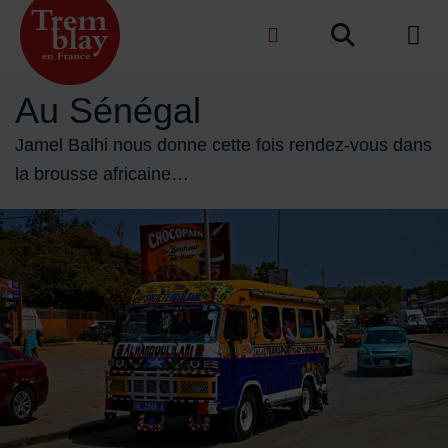
Menu de raccourcis
Recher
de na
Accueil ville de Tremblay-en-France
Au Sénégal
Jamel Balhi nous donne cette fois rendez-vous dans
la brousse africaine…