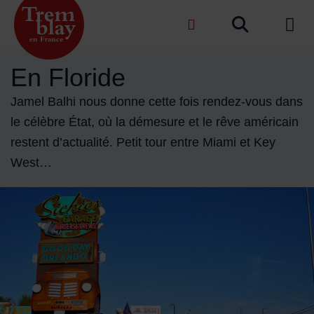
Menu de raccourcis
Recher
de na
Accueil ville de Tremblay-en-France
En Floride
Jamel Balhi nous donne cette fois rendez-vous dans
le célèbre État, où la démesure et le rêve américain
restent d’actualité. Petit tour entre Miami et Key
West…