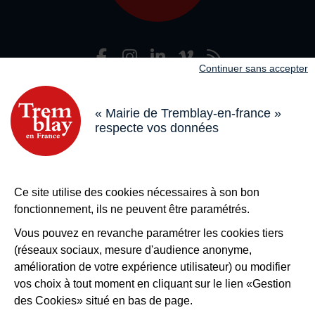
Facebook
Instagram
LinkedIn
Viméo
Flux R
Nous suivre
Continuer sans accepter
Adresse dans le pied de page
Mairie de Tremblay-en-France
18 boulevard de l’Hôtel de Ville, 93290 Tremblay-en-France
« Mairie de Tremblay-en-france »
respecte vos données
Horaires
Du lundi au vendredi de 8h30 à 12h et de 13h à 17h
Le samedi de 8h30 à 12h
Bouton téléphone
01 49 63 71 35
Ce site utilise des cookies nécessaires à son bon
Bouton contacter
fonctionnement, ils ne peuvent être paramétrés.
Nous contacter
Plus de
Tremblay !
Vous pouvez en revanche paramétrer les cookies tiers
(réseaux sociaux, mesure d'audience anonyme,
S’inscrire à la newsletter
amélioration de votre expérience utilisateur) ou modifier
Nos autres sites
vos choix à tout moment en cliquant sur le lien «Gestion
des Cookies» situé en bas de page.