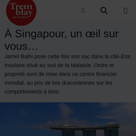
Menu de raccourcis
Recher
de na
Accueil ville de Tremblay-en-France
À Singapour, un œil sur
vous…
Jamel Balhi pose cette fois son sac dans la cité-État
insulaire situé au sud de la Malaisie. Ordre et
propreté sont de mise dans ce centre financier
mondial, au prix de lois draconiennes sur les
comportements à tenir.