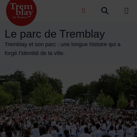
Menu de raccourcis
Recher
de na
Accueil ville de Tremblay-en-France
Le parc de Tremblay
Tremblay et son parc : une longue histoire qui a
forgé l’identité de la ville.