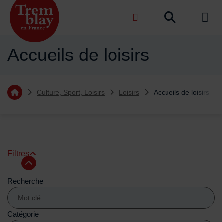
Menu de raccourcis
Recher
de na
Accueil ville de Tremblay-en-France
Accueils de loisirs
Vous êtes ici :
Culture, Sport, Loisirs
Loisirs
Accueils de loisirs
Retourner à l'accueil
Sommaire
Filtres
par mot-clé
Recherche
Catégorie