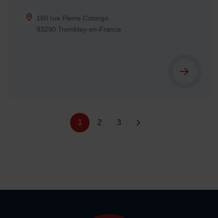
160 rue Pierre Colongo
93290 Tremblay-en-France
Liste de liens de pagination :
1
2
3
page suivante