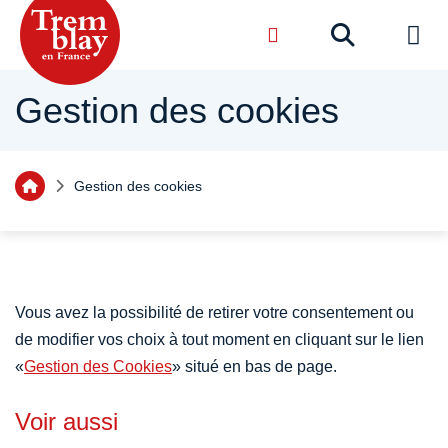
Menu de raccourcis
Recher
de na
Accueil ville de Tremblay-en-France
Gestion des cookies
Vous êtes ici :
Gestion des cookies
Retourner à l'accueil
Sommaire
Vous avez la possibilité de retirer votre consentement ou
de modifier vos choix à tout moment en cliquant sur le lien
«
Gestion des Cookies
» situé en bas de page.
Voir aussi