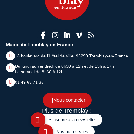
Facebook
Instagram
LinkedIn
Viméo
Flux R
Nous suivre
Adresse dans le pied de page
Mairie de Tremblay-en-France
18 boulevard de l’Hôtel de Ville, 93290 Tremblay-en-France
Horaires
Du lundi au vendredi de 8h30 à 12h et de 13h à 17h
Le samedi de 8h30 à 12h
Bouton téléphone
01 49 63 71 35
Bouton contacter
Nous contacter
Plus de
Tremblay !
S’inscrire à la newsletter
Nos autres sites