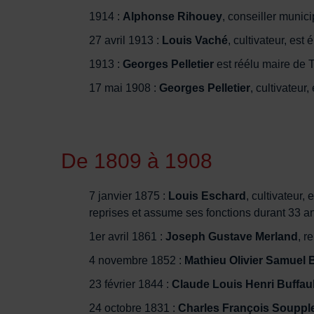
1914 :
Alphonse Rihouey
, conseiller munic
27 avril 1913 :
Louis Vaché
, cultivateur, est
1913 :
Georges Pelletier
est réélu maire de 
17 mai 1908 :
Georges Pelletier
, cultivateur
De 1809 à 1908
7 janvier 1875 :
Louis Eschard
, cultivateur,
reprises et assume ses fonctions durant 33 a
1er avril 1861 :
Joseph Gustave Merland
, r
4 novembre 1852 :
Mathieu Olivier Samuel 
23 février 1844 :
Claude Louis Henri Buffaul
24 octobre 1831 :
Charles François Souppl