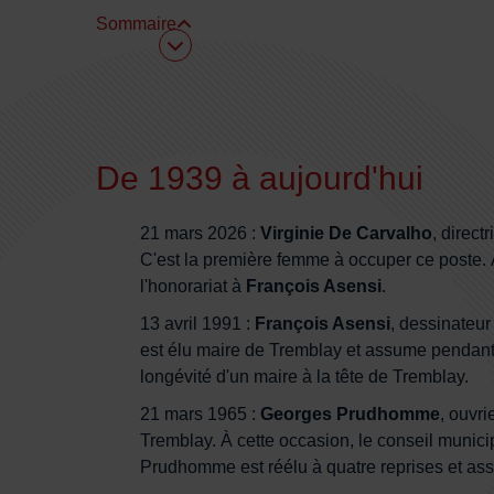
Sommaire
Sommaire
De 1939 à aujourd'hui
21 mars 2026 :
Virginie De Carvalho
, direct
C'est la première femme à occuper ce poste. À
l'honorariat à
François Asensi
.
13 avril 1991 :
François Asensi
, dessinateur
est élu maire de Tremblay et assume pendant 
longévité d'un maire à la tête de Tremblay.
21 mars 1965 :
Georges Prudhomme
, ouvri
Tremblay. À cette occasion, le conseil munici
Prudhomme est réélu à quatre reprises et ass