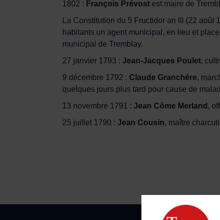
1802 :
François Prévost
est maire de Trembl
La Constitution du 5 Fructidor an III (22 ao
habitants un agent municipal, en lieu et plac
municipal de Tremblay.
27 janvier 1793 :
Jean-Jacques Poulet
, cul
9 décembre 1792 :
Claude Granchère
, marc
quelques jours plus tard pour cause de malad
13 novembre 1791 :
Jean Côme Merland
, o
25 juillet 1790 :
Jean Cousin
, maître charcut