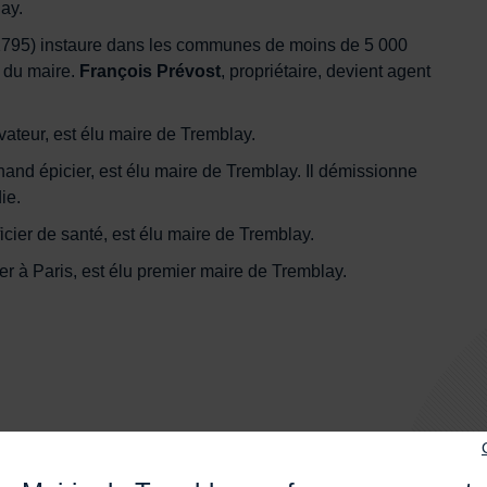
ay.
ût 1795) instaure dans les communes de moins de 5 000
e du maire.
François Prévost
, propriétaire, devient agent
tivateur, est élu maire de Tremblay.
hand épicier, est élu maire de Tremblay. Il démissionne
ie.
fficier de santé, est élu maire de Tremblay.
ier à Paris, est élu premier maire de Tremblay.