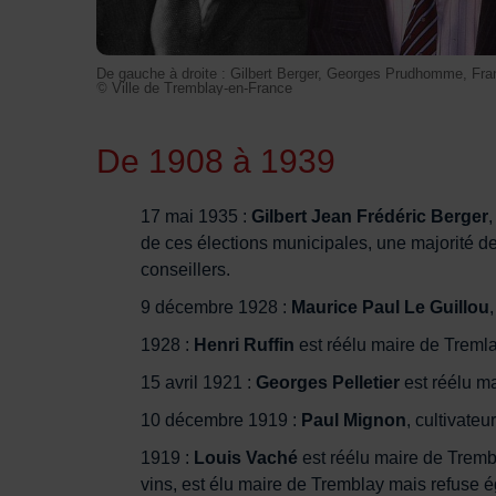
De gauche à droite : Gilbert Berger, Georges Prudhomme, Fran
© Ville de Tremblay-en-France
De 1908 à 1939
17 mai 1935 :
Gilbert Jean Frédéric Berger
,
de ces élections municipales, une majorité 
conseillers.
9 décembre 1928 :
Maurice Paul Le Guillou
1928 :
Henri Ruffin
est réélu maire de Tremla
15 avril 1921 :
Georges Pelletier
est réélu m
10 décembre 1919 :
Paul Mignon
, cultivateu
1919 :
Louis Vaché
est réélu maire de Tremb
vins, est élu maire de Tremblay mais refuse 