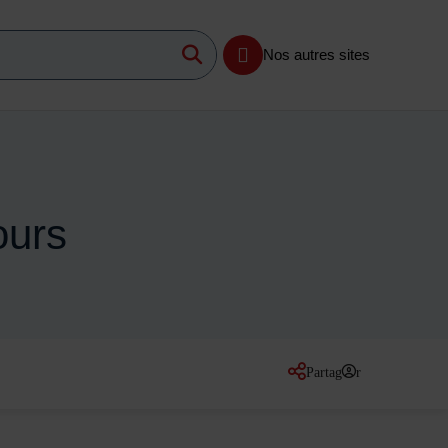
Lancer la recherche
imum 3 caractères
Nos autres sites
ours
Partager
sur les réseaux so