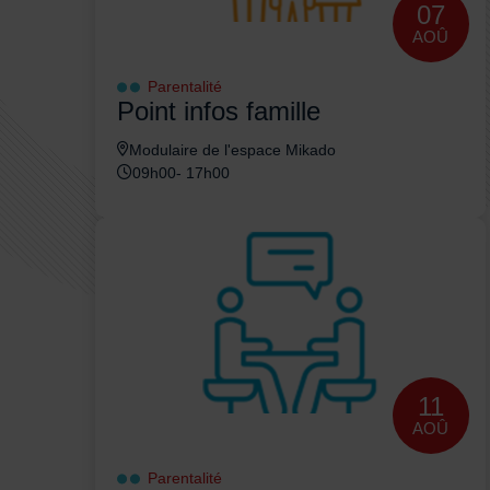
07
AOÛ
Parentalité
Point infos famille
Modulaire de l'espace Mikado
09h00- 17h00
11
AOÛ
Parentalité