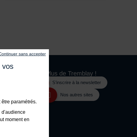
Continuer sans accepter
e vos
Plus de
Tremblay !
S’inscrire à la newsletter
e
Nos autres sites
 être paramétrés.
e d'audience
tout moment en