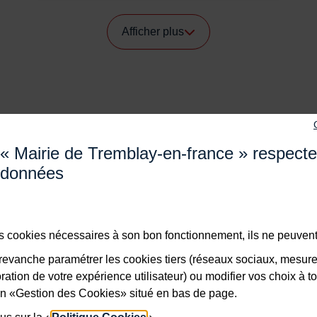
Afficher plus
« Mairie de Tremblay-en-france » respect
Adresse dans le pied de page
données
Mairie de Tremblay-en-France
18 boulevard de l’Hôtel de Ville, 93290 Tremblay-en-Franc
Horaires
Du lundi au vendredi de 8h30 à 12h et de 13h à 17h
des cookies nécessaires à son bon fonctionnement, ils ne peuvent
Le samedi de 8h30 à 12h
Bouton téléphone
evanche paramétrer les cookies tiers (réseaux sociaux, mesur
01 49 63 71 35
ation de votre expérience utilisateur) ou modifier vos choix à 
Bouton contacter
lien «Gestion des Cookies» situé en bas de page.
x RSS
Nous contacter