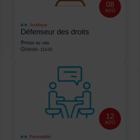
08
AOÛ
Juridique
Défenseur des droits
Hôtel de ville
09h00- 11h30
12
AOÛ
Parentalité