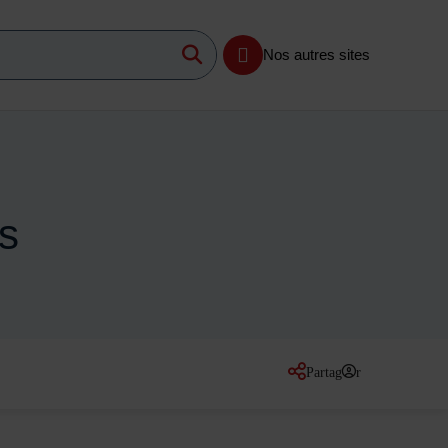
Lancer la recherche
imum 3 caractères
Nos autres sites
s
Partager
sur les réseaux so