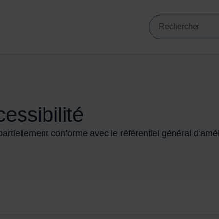
Mots clés de min
VIGATION PRINCIPALE
Recherche
essibilité
partiellement conforme avec le référentiel général d’améli