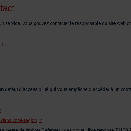
tact
un service, vous pouvez contacter le responsable du site web pou
ct
.
un défaut d’accessibilité qui vous empêche d’accéder à un conte
 dans votre région
e pas mettre de timbre) Défenseur des droits Libre réponse 711