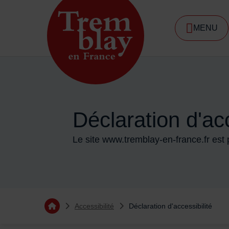
Menu de raccourcis
MENU
DE NA
Accueil ville de Tremblay-en-France
Déclaration d'acc
Le site www.tremblay-en-france.fr est 
Vous êtes ici :
Accessibilité
Déclaration d'accessibilité
Retourner à l'accueil