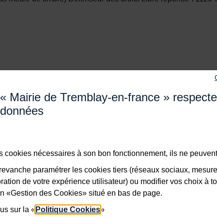
« Mairie de Tremblay-en-france » respect
Adresse dans le pied de page
données
Mairie de Tremblay-en-France
18 boulevard de l’Hôtel de Ville, 93290 Tremblay-en-Franc
Horaires
Du lundi au vendredi de 8h30 à 12h et de 13h à 17h
des cookies nécessaires à son bon fonctionnement, ils ne peuvent
Le samedi de 8h30 à 12h
Bouton téléphone
evanche paramétrer les cookies tiers (réseaux sociaux, mesur
01 49 63 71 35
ation de votre expérience utilisateur) ou modifier vos choix à 
Bouton contacter
lien «Gestion des Cookies» situé en bas de page.
x RSS
Nous contacter
us sur la «
Politique Cookies
»