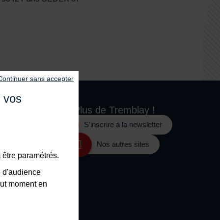
Continuer sans accepter
e vos
Plus de
Tremblay !
S’inscrire à la newsletter
e
Nos autres sites
 être paramétrés.
e d'audience
tout moment en