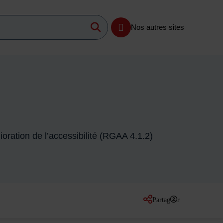
Lancer la recherche
imum 3 caractères
Nos autres sites
oration de l’accessibilité (RGAA 4.1.2)
Partager
sur les réseaux so