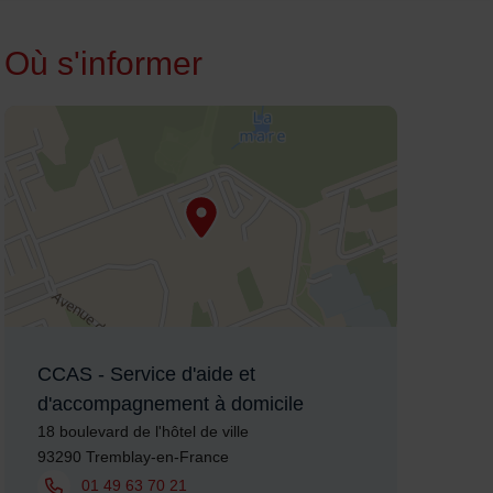
Où s'informer
48.951202,2.570753
CCAS - Service d'aide et
d'accompagnement à domicile
Adresse :
18 boulevard de l'hôtel de ville
93290 Tremblay-en-France
Tél. :
01 49 63 70 21