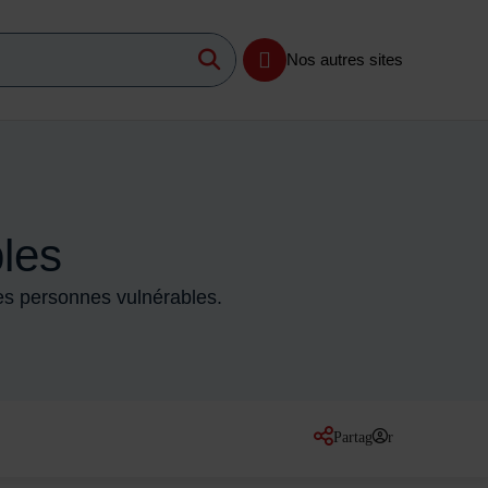
Lancer la recherche
imum 3 caractères
Nos autres sites
les
les personnes vulnérables.
Partager
sur les réseaux so