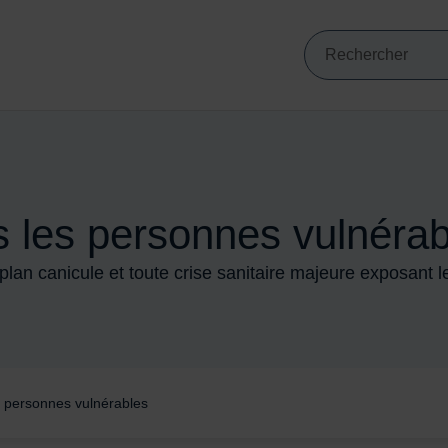
Mots clés de min
VIGATION PRINCIPALE
Recherche
 les personnes vulnérab
u plan canicule et toute crise sanitaire majeure exposant 
 personnes vulnérables