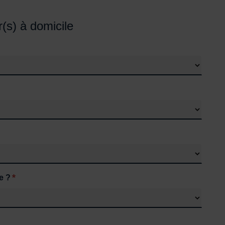
r(s) à domicile
*
e ?