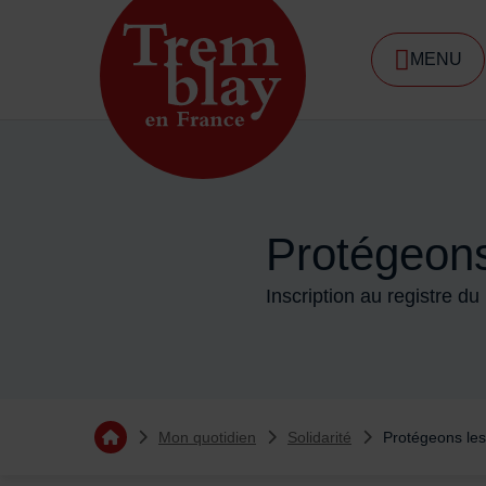
Menu de raccourcis
MENU
DE NA
Accueil ville de Tremblay-en-France
Protégeons
Inscription au registre d
Vous êtes ici :
Mon quotidien
Solidarité
Protégeons les
Retourner à l'accueil