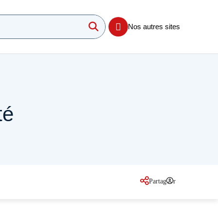
Lancer la recherche
imum 3 caractères
Nos autres sites
té
Partager
sur les réseaux so