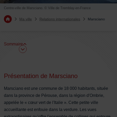
Centre-ville de Marsciano. © Ville de Tremblay-en-France
Vous êtes ici :
Ma ville
Relations internationales
Marsciano
Retourner à l'accueil
Sommaire
Sommaire
Présentation de Marsciano
Marsciano est une commune de 18 000 habitants, située
dans la province de Pérouse, dans la région d'Ombrie,
appelée le « cœur vert de l'Italie ». Cette petite ville
accueillante est enfouie dans la verdure. Les vues
extraordinaires qu'offre l'ensemble de collines qui entoure