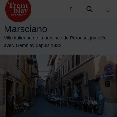
Menu de raccourcis
Recher
de na
Accueil ville de Tremblay-en-France
Marsciano
Ville italienne de la province de Pérouse, jumelée
avec Tremblay depuis 1982.