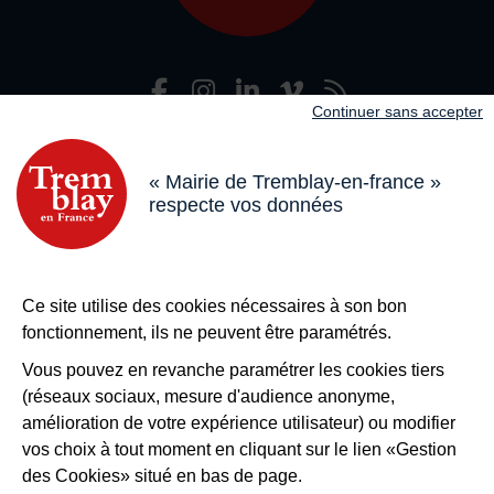
Facebook
Instagram
LinkedIn
Viméo
Flux R
Nous suivre
Continuer sans accepter
Adresse dans le pied de page
Mairie de Tremblay-en-France
18 boulevard de l’Hôtel de Ville, 93290 Tremblay-en-France
« Mairie de Tremblay-en-france »
respecte vos données
Horaires
Du lundi au vendredi de 8h30 à 12h et de 13h à 17h
Le samedi de 8h30 à 12h
Bouton téléphone
01 49 63 71 35
Ce site utilise des cookies nécessaires à son bon
Bouton contacter
Nous contacter
fonctionnement, ils ne peuvent être paramétrés.
Plus de
Tremblay !
Vous pouvez en revanche paramétrer les cookies tiers
(réseaux sociaux, mesure d'audience anonyme,
S’inscrire à la newsletter
amélioration de votre expérience utilisateur) ou modifier
Nos autres sites
vos choix à tout moment en cliquant sur le lien «Gestion
des Cookies» situé en bas de page.