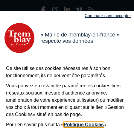
Facebook
Instagram
LinkedIn
Viméo
Flux R
Nous suivre
Continuer sans accepter
Adresse dans le pied de page
Mairie de Tremblay-en-France
18 boulevard de l’Hôtel de Ville, 93290 Tremblay-en-France
« Mairie de Tremblay-en-france »
respecte vos données
Horaires
Du lundi au vendredi de 8h30 à 12h et de 13h à 17h
Le samedi de 8h30 à 12h
Bouton téléphone
01 49 63 71 35
Ce site utilise des cookies nécessaires à son bon
Bouton contacter
Nous contacter
fonctionnement, ils ne peuvent être paramétrés.
Plus de
Tremblay !
Vous pouvez en revanche paramétrer les cookies tiers
(réseaux sociaux, mesure d'audience anonyme,
S’inscrire à la newsletter
amélioration de votre expérience utilisateur) ou modifier
Nos autres sites
vos choix à tout moment en cliquant sur le lien «Gestion
des Cookies» situé en bas de page.
Pour en savoir plus sur la «
Politique Cookies
»