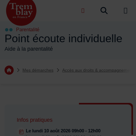
Menu de raccourcis
Recher
de na
Accueil ville de Tremblay-en-France
Parentalité
Point écoute individuelle
Aide à la parentalité
Vous êtes ici :
Mes démarches
Accès aux droits & accompagnement
Retourner à l'accueil
Sommaire
Infos pratiques
Dates en cours
Le
lundi 10 août 2026
09h00 - 12h00