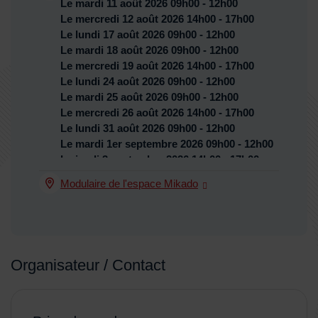
Le
mardi 11 août 2026
09h00 - 12h00
Le
mercredi 12 août 2026
14h00 - 17h00
Le
lundi 17 août 2026
09h00 - 12h00
Le
mardi 18 août 2026
09h00 - 12h00
Le
mercredi 19 août 2026
14h00 - 17h00
Dates :
Le
lundi 24 août 2026
09h00 - 12h00
Le
mardi 25 août 2026
09h00 - 12h00
Le
mercredi 26 août 2026
14h00 - 17h00
Le
lundi 31 août 2026
09h00 - 12h00
Le
mardi 1er septembre 2026
09h00 - 12h00
Le
jeudi 3 septembre 2026
14h00 - 17h00
Le
lundi 7 septembre 2026
09h00 - 12h00
Modulaire de l'espace Mikado
Lieu :
Le
mardi 8 septembre 2026
09h00 - 12h00
Le
jeudi 10 septembre 2026
14h00 - 17h00
Le
lundi 14 septembre 2026
09h00 - 12h00
Le
mardi 15 septembre 2026
09h00 - 12h00
Le
jeudi 17 septembre 2026
14h00 - 17h00
Organisateur / Contact
Le
lundi 21 septembre 2026
09h00 - 12h00
Le
mardi 22 septembre 2026
09h00 - 12h00
Le
jeudi 24 septembre 2026
14h00 - 17h00
Le
lundi 28 septembre 2026
09h00 - 12h00