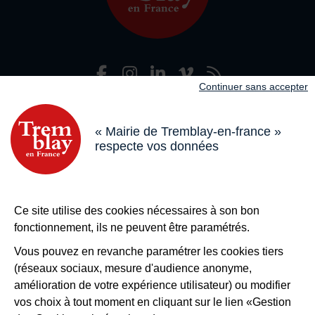
Facebook
Instagram
LinkedIn
Viméo
Flux R
Nous suivre
Continuer sans accepter
Adresse dans le pied de page
Mairie de Tremblay-en-France
18 boulevard de l’Hôtel de Ville, 93290 Tremblay-en-France
« Mairie de Tremblay-en-france »
respecte vos données
Horaires
Du lundi au vendredi de 8h30 à 12h et de 13h à 17h
Le samedi de 8h30 à 12h
Bouton téléphone
01 49 63 71 35
Ce site utilise des cookies nécessaires à son bon
Bouton contacter
Nous contacter
fonctionnement, ils ne peuvent être paramétrés.
Plus de
Tremblay !
Vous pouvez en revanche paramétrer les cookies tiers
(réseaux sociaux, mesure d'audience anonyme,
S’inscrire à la newsletter
amélioration de votre expérience utilisateur) ou modifier
Nos autres sites
vos choix à tout moment en cliquant sur le lien «Gestion