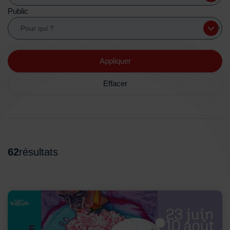
Public
Appliquer
Effacer
62
résultat
s
Liste d'événements