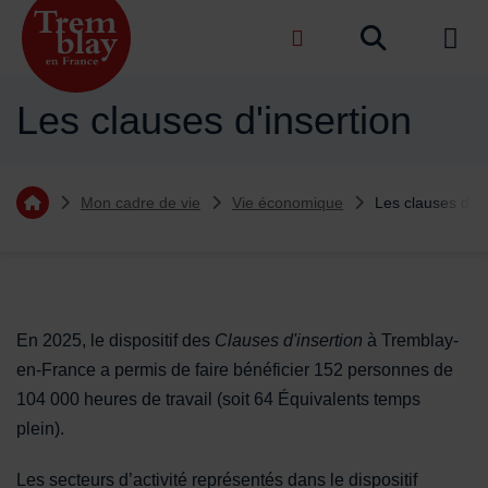
Menu de raccourcis
Recher
de na
Accueil ville de Tremblay-en-France
Les clauses d'insertion
Vous êtes ici :
Mon cadre de vie
Vie économique
Les clauses d'in
Retourner à l'accueil
Sommaire
En 2025, le dispositif des
Clauses d'insertion
à Tremblay-
en-France a permis de faire bénéficier 152 personnes de
104 000 heures de travail (soit 64 Équivalents temps
plein).
Les secteurs d’activité représentés dans le dispositif