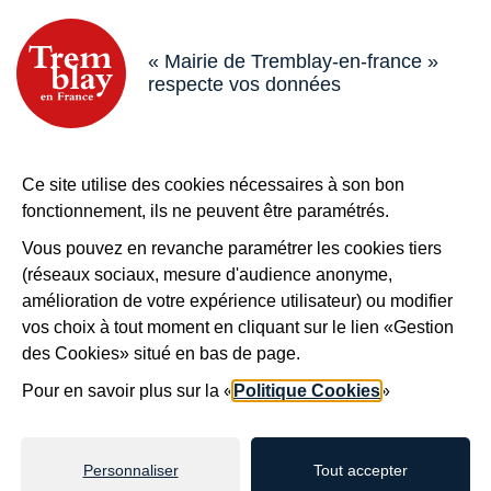
Adresse dans le pied de page
Mairie de Tremblay-en-France
18 boulevard de l’Hôtel de Ville, 93290 Tremblay-en-France
« Mairie de Tremblay-en-france »
respecte vos données
Horaires
Du lundi au vendredi de 8h30 à 12h et de 13h à 17h
Le samedi de 8h30 à 12h
Bouton téléphone
01 49 63 71 35
Ce site utilise des cookies nécessaires à son bon
Bouton contacter
Nous contacter
fonctionnement, ils ne peuvent être paramétrés.
Plus de
Tremblay !
Vous pouvez en revanche paramétrer les cookies tiers
(réseaux sociaux, mesure d'audience anonyme,
S’inscrire à la newsletter
amélioration de votre expérience utilisateur) ou modifier
Nos autres sites
vos choix à tout moment en cliquant sur le lien «Gestion
des Cookies» situé en bas de page.
Pour en savoir plus sur la «
Politique Cookies
»
Mentions légales
Accessibilité : non conforme
Plan du site
Personnaliser
Tout accepter
Politiques de confidentialité
Gestion des cookies