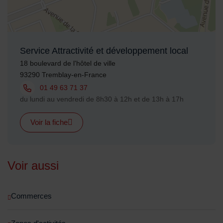
Service Attractivité et développement local
Adresse :
18 boulevard de l'hôtel de ville
93290 Tremblay-en-France
Tél. :
01 49 63 71 37
Horaires :
du lundi au vendredi de 8h30 à 12h et de 13h à 17h
Voir la fiche
Voir aussi
Commerces