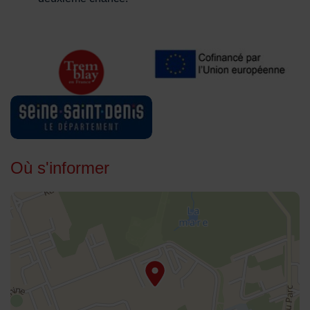
Où s'informer
48.951202,2.570753