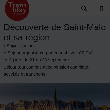
Menu de raccourcis
Recher
de na
Accueil ville de Tremblay-en-France
Découverte de Saint-Malo
et sa région
› Séjour seniors
○ Séjour organisé en partenariat avec ODCVL
☼ 3 jours du 21 au 23 septembre
Séjour tout compris avec pension complète,
activités et transports