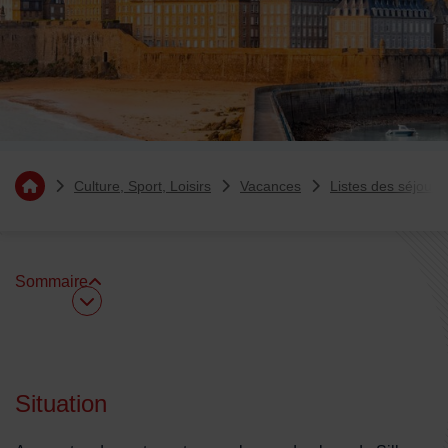
Vous êtes ici :
Culture, Sport, Loisirs
Vacances
Listes des séjours
Retourner à l'accueil
Sommaire
Sommaire
Situation