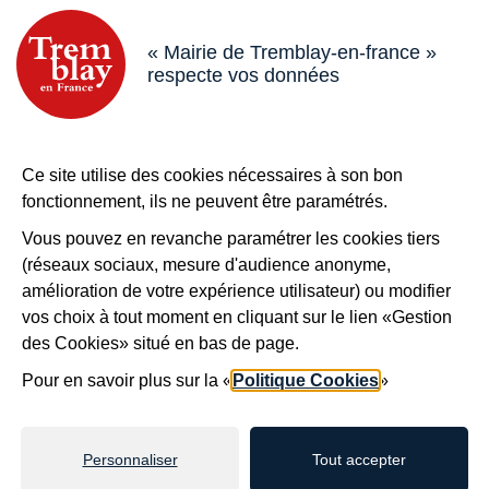
18 boulevard de l’Hôtel de Ville, 93290 Tremblay-en-France
« Mairie de Tremblay-en-france »
respecte vos données
Horaires
Du lundi au vendredi de 8h30 à 12h et de 13h à 17h
Le samedi de 8h30 à 12h
Bouton téléphone
01 49 63 71 35
Ce site utilise des cookies nécessaires à son bon
Bouton contacter
Nous contacter
fonctionnement, ils ne peuvent être paramétrés.
Plus de
Tremblay !
Vous pouvez en revanche paramétrer les cookies tiers
(réseaux sociaux, mesure d'audience anonyme,
S’inscrire à la newsletter
amélioration de votre expérience utilisateur) ou modifier
Nos autres sites
vos choix à tout moment en cliquant sur le lien «Gestion
des Cookies» situé en bas de page.
Pour en savoir plus sur la «
Politique Cookies
»
Mentions légales
Accessibilité : non conforme
Plan du site
Personnaliser
Tout accepter
Politiques de confidentialité
Gestion des cookies