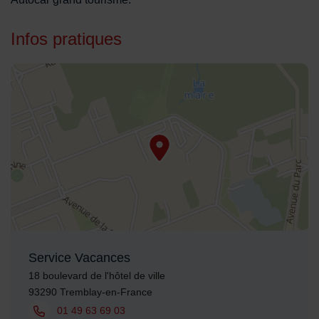
Infos pratiques
48.951202,2.570753
Service Vacances
Adresse :
18 boulevard de l'hôtel de ville
93290 Tremblay-en-France
Tél. :
01 49 63 69 03