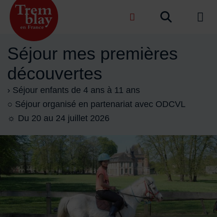
Menu de raccourcis
Recher
de na
Accueil ville de Tremblay-en-France
Séjour mes premières
découvertes
› Séjour enfants de 4 ans à 11 ans
○ Séjour organisé en partenariat avec ODCVL
☼ Du 20 au 24 juillet 2026