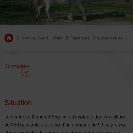
Vous êtes ici :
Culture, Sport, Loisirs
Vacances
Listes des séjours
Retourner à l'accueil
Sommaire
Sommaire
Situation
Le centre Le Manoir d’Argueil est implanté dans un village
de 350 habitants, au coeur d’un domaine de 9 hectares qui
abrite une bulle de nature, à seulement deux heures de