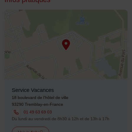
48.951202,2.570753
Service Vacances
Adresse :
18 boulevard de l'hôtel de ville
93290 Tremblay-en-France
Tél. :
01 49 63 69 03
Horaires :
Du lundi au vendredi de 8h30 à 12h et de 13h à 17h