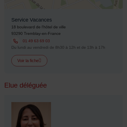
Service Vacances
Adresse :
18 boulevard de l'hôtel de ville
93290 Tremblay-en-France
Tél. :
01 49 63 69 03
Horaires :
Du lundi au vendredi de 8h30 à 12h et de 13h à 17h
Voir la fiche
Elue déléguée