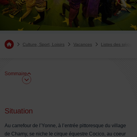
Vous êtes ici :
Culture, Sport, Loisirs
Vacances
Listes des séjours
Retourner à l'accueil
Sommaire
Sommaire
Situation
Au carrefour de l’Yonne, à l’entrée pittoresque du village
de Charny, se niche le cirque équestre Cocico, au coeur