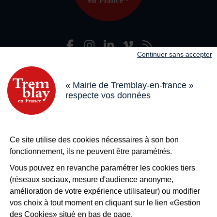
Facebook
Instagram
LinkedIn
Viméo
Flux R
Nous suivre
Continuer sans accepter
Adresse dans le pied de page
Mairie de Tremblay-en-France
18 boulevard de l’Hôtel de Ville, 93290 Tremblay-en-France
« Mairie de Tremblay-en-france »
respecte vos données
Horaires
Du lundi au vendredi de 8h30 à 12h et de 13h à 17h
Le samedi de 8h30 à 12h
Bouton téléphone
01 49 63 71 35
Ce site utilise des cookies nécessaires à son bon
Bouton contacter
Nous contacter
fonctionnement, ils ne peuvent être paramétrés.
Plus de
Tremblay !
Vous pouvez en revanche paramétrer les cookies tiers
(réseaux sociaux, mesure d'audience anonyme,
S’inscrire à la newsletter
amélioration de votre expérience utilisateur) ou modifier
Nos autres sites
vos choix à tout moment en cliquant sur le lien «Gestion
des Cookies» situé en bas de page.