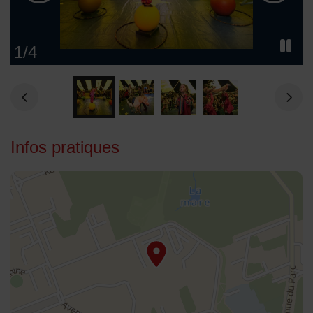
1
/
4
Infos pratiques
48.951202,2.570753