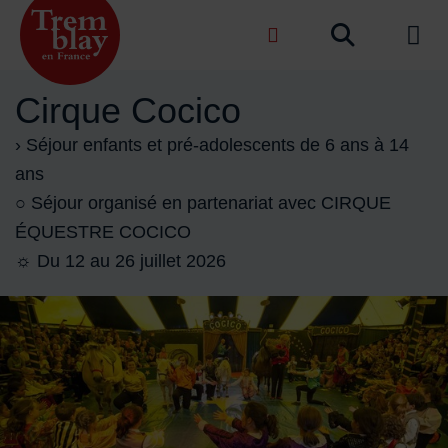
Menu de raccourcis
Recher
de na
Accueil ville de Tremblay-en-France
Cirque Cocico
› Séjour enfants et pré-adolescents de 6 ans à 14
ans
○ Séjour organisé en partenariat avec CIRQUE
ÉQUESTRE COCICO
☼ Du 12 au 26 juillet 2026