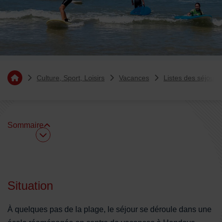
Vous êtes ici :
Culture, Sport, Loisirs
Vacances
Listes des séjours
Retourner à l'accueil
Sommaire
Sommaire
Situation
À quelques pas de la plage, le séjour se déroule dans une