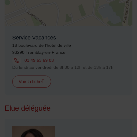
Service Vacances
Adresse :
18 boulevard de l'hôtel de ville
93290 Tremblay-en-France
Tél. :
01 49 63 69 03
Horaires :
Du lundi au vendredi de 8h30 à 12h et de 13h à 17h
Voir la fiche
Elue déléguée