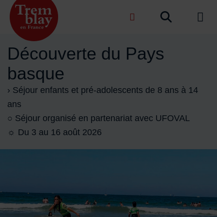
Menu de raccourcis
Recher
de na
Accueil ville de Tremblay-en-France
Découverte du Pays
basque
› Séjour enfants et pré-adolescents de 8 ans à 14
ans
○ Séjour organisé en partenariat avec UFOVAL
☼ Du 3 au 16 août 2026