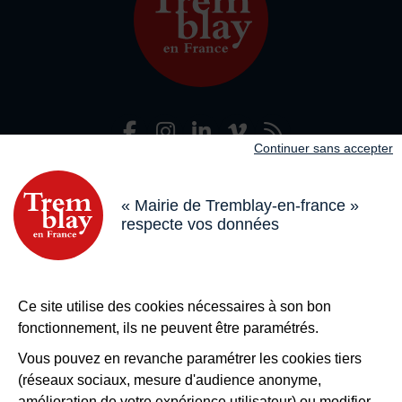
Facebook
Instagram
LinkedIn
Viméo
Flux R
Nous suivre
Continuer sans accepter
Adresse dans le pied de page
Mairie de Tremblay-en-France
18 boulevard de l’Hôtel de Ville, 93290 Tremblay-en-France
« Mairie de Tremblay-en-france »
respecte vos données
Horaires
Du lundi au vendredi de 8h30 à 12h et de 13h à 17h
Le samedi de 8h30 à 12h
Bouton téléphone
01 49 63 71 35
Ce site utilise des cookies nécessaires à son bon
Bouton contacter
Nous contacter
fonctionnement, ils ne peuvent être paramétrés.
Plus de
Tremblay !
Vous pouvez en revanche paramétrer les cookies tiers
(réseaux sociaux, mesure d'audience anonyme,
S’inscrire à la newsletter
amélioration de votre expérience utilisateur) ou modifier