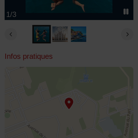
1
/
3
Infos pratiques
48.951202,2.570753