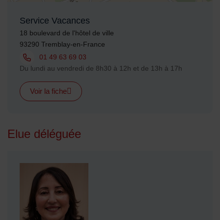
Service Vacances
Adresse :
18 boulevard de l'hôtel de ville
93290 Tremblay-en-France
Tél. :
01 49 63 69 03
Horaires :
Du lundi au vendredi de 8h30 à 12h et de 13h à 17h
Voir la fiche
Elue déléguée