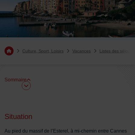
Vous êtes ici :
Culture, Sport, Loisirs
Vacances
Listes des séjours
Retourner à l'accueil
Sommaire
Sommaire
Situation
Au pied du massif de l’Esterel, à mi-chemin entre Cannes