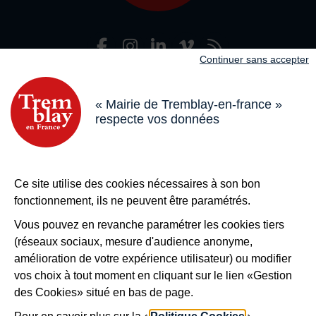
Facebook
Instagram
LinkedIn
Viméo
Flux R
Nous suivre
Continuer sans accepter
Adresse dans le pied de page
Mairie de Tremblay-en-France
18 boulevard de l’Hôtel de Ville, 93290 Tremblay-en-France
« Mairie de Tremblay-en-france »
respecte vos données
Horaires
Du lundi au vendredi de 8h30 à 12h et de 13h à 17h
Le samedi de 8h30 à 12h
Bouton téléphone
01 49 63 71 35
Ce site utilise des cookies nécessaires à son bon
Bouton contacter
Nous contacter
fonctionnement, ils ne peuvent être paramétrés.
Plus de
Tremblay !
Vous pouvez en revanche paramétrer les cookies tiers
(réseaux sociaux, mesure d'audience anonyme,
S’inscrire à la newsletter
amélioration de votre expérience utilisateur) ou modifier
Nos autres sites
vos choix à tout moment en cliquant sur le lien «Gestion
des Cookies» situé en bas de page.