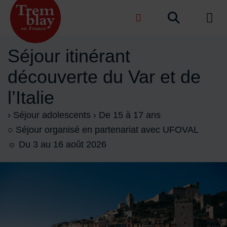
Menu de raccourcis
Recher
de na
Accueil ville de Tremblay-en-France
Séjour itinérant
découverte du Var et de
l’Italie
› Séjour adolescents › De 15 à 17 ans
○ Séjour organisé en partenariat avec UFOVAL
☼ Du 3 au 16 août 2026