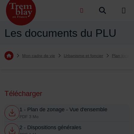
Menu de raccourcis
Recher
de na
Accueil ville de Tremblay-en-France
Les documents du PLU
Vous êtes ici :
Mon cadre de vie
Urbanisme et foncier
Plan local 
Retourner à l'accueil
Sommaire
Télécharger
1 - Plan de zonage - Vue d'ensemble
PDF 3 Mo
2 - Dispositions générales