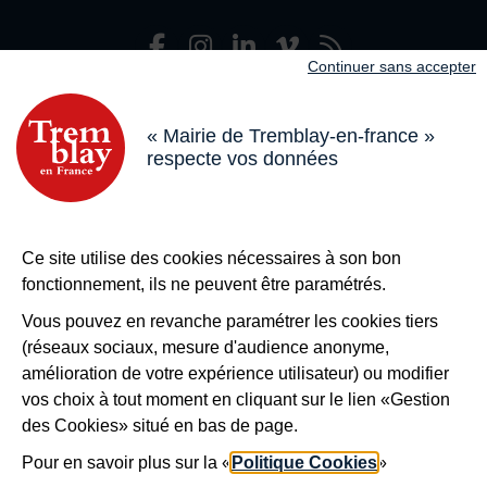
Facebook
Instagram
LinkedIn
Viméo
Flux R
Nous suivre
Continuer sans accepter
Adresse dans le pied de page
Mairie de Tremblay-en-France
18 boulevard de l’Hôtel de Ville, 93290 Tremblay-en-France
« Mairie de Tremblay-en-france »
respecte vos données
Horaires
Du lundi au vendredi de 8h30 à 12h et de 13h à 17h
Le samedi de 8h30 à 12h
Bouton téléphone
01 49 63 71 35
Ce site utilise des cookies nécessaires à son bon
Bouton contacter
Nous contacter
fonctionnement, ils ne peuvent être paramétrés.
Plus de
Tremblay !
Vous pouvez en revanche paramétrer les cookies tiers
(réseaux sociaux, mesure d'audience anonyme,
S’inscrire à la newsletter
amélioration de votre expérience utilisateur) ou modifier
Nos autres sites
vos choix à tout moment en cliquant sur le lien «Gestion
des Cookies» situé en bas de page.
Pour en savoir plus sur la «
Politique Cookies
»