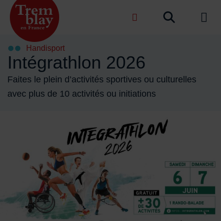
Menu de raccourcis
Recher
de na
Accueil ville de Tremblay-en-France
Handisport
Intégrathlon 2026
Faites le plein d’activités sportives ou culturelles
avec plus de 10 activités ou initiations