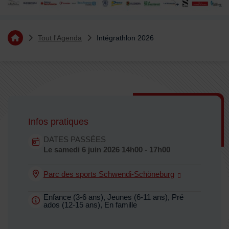
Vous êtes ici :
Tout l'Agenda
Intégrathlon 2026
Retourner à l'accueil
Sommaire
Infos pratiques
Dates en cours
DATES PASSÉES
Dates :
Le
samedi 6 juin 2026
14h00 - 17h00
Parc des sports Schwendi-Schöneburg
Lieu :
Enfance (3-6 ans), Jeunes (6-11 ans), Pré
ados (12-15 ans), En famille
Public concerné :