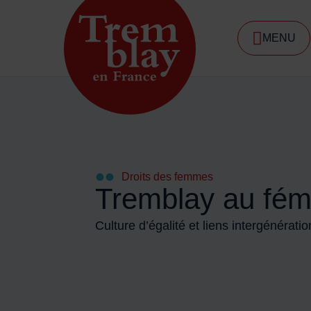
Menu de raccourcis
MENU
DE NA
Accueil ville de Tremblay-en-France
Droits des femmes
Tremblay au fém
Culture d’égalité et liens intergénérati