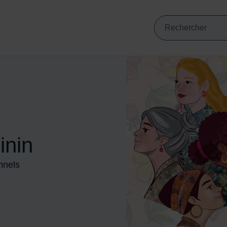
Mots clés de min
VIGATION PRINCIPALE
Recherche
inin
onnels