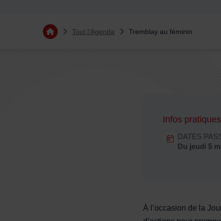
Vous êtes ici :
Tout l'Agenda
Tremblay au féminin
Retourner à l'accueil
Sommaire
Infos pratique
Dates en
DATES PAS
Dates :
Du
jeudi 5 
À l’occasion de la Jou