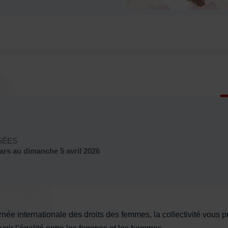
s
 cours
SÉES
mars
au
dimanche 5 avril 2026
rnée internationale des droits des femmes, la collectivité vou