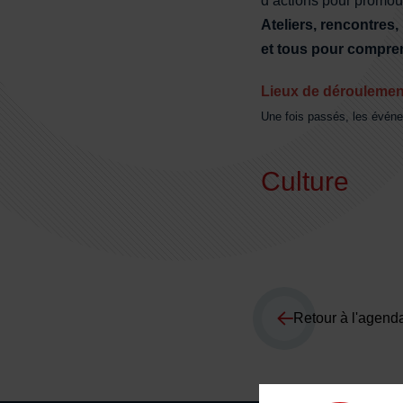
d’actions pour promou
Ateliers, rencontres,
et tous pour compren
Lieux de dérouleme
Une fois passés, les événe
Culture
Retour à l'agend