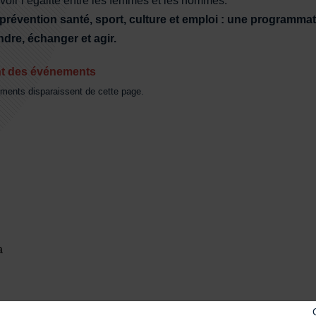
voir l’égalité entre les femmes et les hommes.
 prévention santé, sport, culture et emploi : une programma
dre, échanger et agir.
nt des événements
ments disparaissent de cette page.
a