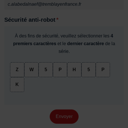
c.alabedalnaef@tremblayenfrance.fr
Sécurité anti-robot
*
À des fins de sécurité, veuillez sélectionner les
4
premiers caractères
et le
dernier caractère
de la
série.
Z
W
5
P
H
5
P
K
Envoyer