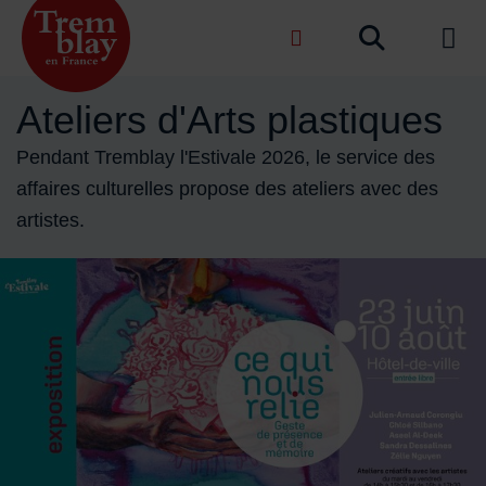
Menu de raccourcis
Recher
de na
Accueil ville de Tremblay-en-France
Ateliers d'Arts plastiques
Pendant Tremblay l'Estivale 2026, le service des
affaires culturelles propose des ateliers avec des
artistes.