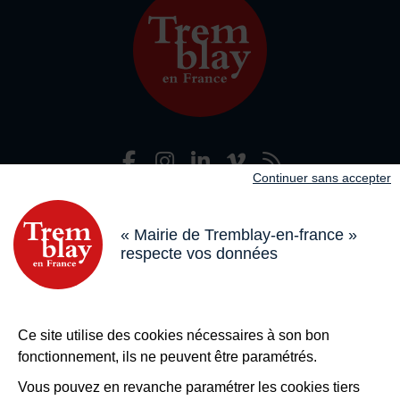
Facebook
Instagram
LinkedIn
Viméo
Flux R
Nous suivre
Continuer sans accepter
Adresse dans le pied de page
Mairie de Tremblay-en-France
18 boulevard de l’Hôtel de Ville, 93290 Tremblay-en-France
« Mairie de Tremblay-en-france »
respecte vos données
Horaires
Du lundi au vendredi de 8h30 à 12h et de 13h à 17h
Le samedi de 8h30 à 12h
Bouton téléphone
01 49 63 71 35
Ce site utilise des cookies nécessaires à son bon
Bouton contacter
Nous contacter
fonctionnement, ils ne peuvent être paramétrés.
Plus de
Tremblay !
Vous pouvez en revanche paramétrer les cookies tiers