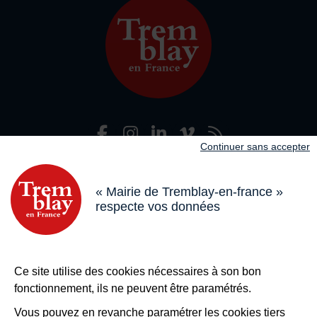
Facebook
Instagram
LinkedIn
Viméo
Flux R
Nous suivre
Continuer sans accepter
Adresse dans le pied de page
Mairie de Tremblay-en-France
18 boulevard de l’Hôtel de Ville, 93290 Tremblay-en-France
« Mairie de Tremblay-en-france »
respecte vos données
Horaires
Du lundi au vendredi de 8h30 à 12h et de 13h à 17h
Le samedi de 8h30 à 12h
Bouton téléphone
01 49 63 71 35
Ce site utilise des cookies nécessaires à son bon
Bouton contacter
Nous contacter
fonctionnement, ils ne peuvent être paramétrés.
Plus de
Tremblay !
Vous pouvez en revanche paramétrer les cookies tiers