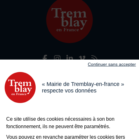
Facebook
Instagram
LinkedIn
Viméo
Flux R
Nous suivre
Continuer sans accepter
Adresse dans le pied de page
Mairie de Tremblay-en-France
18 boulevard de l’Hôtel de Ville, 93290 Tremblay-en-France
« Mairie de Tremblay-en-france »
respecte vos données
Horaires
Du lundi au vendredi de 8h30 à 12h et de 13h à 17h
Le samedi de 8h30 à 12h
Bouton téléphone
01 49 63 71 35
Ce site utilise des cookies nécessaires à son bon
Bouton contacter
Nous contacter
fonctionnement, ils ne peuvent être paramétrés.
Plus de
Tremblay !
Vous pouvez en revanche paramétrer les cookies tiers