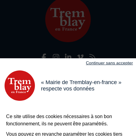
Facebook
Instagram
LinkedIn
Viméo
Flux R
Nous suivre
Continuer sans accepter
Adresse dans le pied de page
Mairie de Tremblay-en-France
18 boulevard de l’Hôtel de Ville, 93290 Tremblay-en-France
« Mairie de Tremblay-en-france »
respecte vos données
Horaires
Du lundi au vendredi de 8h30 à 12h et de 13h à 17h
Le samedi de 8h30 à 12h
Bouton téléphone
01 49 63 71 35
Ce site utilise des cookies nécessaires à son bon
Bouton contacter
Nous contacter
fonctionnement, ils ne peuvent être paramétrés.
Plus de
Tremblay !
Vous pouvez en revanche paramétrer les cookies tiers