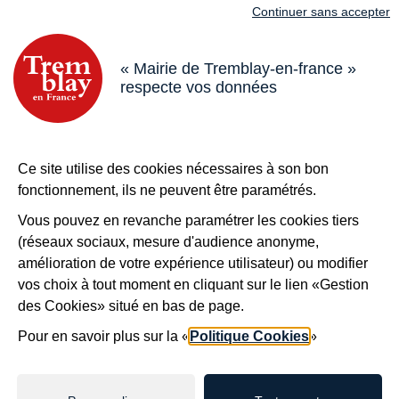
Nous suivre
Continuer sans accepter
Adresse dans le pied de page
Mairie de Tremblay-en-France
18 boulevard de l’Hôtel de Ville, 93290 Tremblay-en-France
« Mairie de Tremblay-en-france »
respecte vos données
Horaires
Du lundi au vendredi de 8h30 à 12h et de 13h à 17h
Le samedi de 8h30 à 12h
Bouton téléphone
01 49 63 71 35
Ce site utilise des cookies nécessaires à son bon
Bouton contacter
Nous contacter
fonctionnement, ils ne peuvent être paramétrés.
Plus de
Tremblay !
Vous pouvez en revanche paramétrer les cookies tiers
(réseaux sociaux, mesure d'audience anonyme,
S’inscrire à la newsletter
amélioration de votre expérience utilisateur) ou modifier
Nos autres sites
vos choix à tout moment en cliquant sur le lien «Gestion
des Cookies» situé en bas de page.
Pour en savoir plus sur la «
Politique Cookies
»
Mentions légales
Accessibilité : non conforme
Plan du site