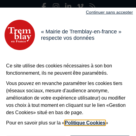
Facebook
Instagram
LinkedIn
Viméo
Flux R
Nous suivre
Continuer sans accepter
Adresse dans le pied de page
Mairie de Tremblay-en-France
18 boulevard de l’Hôtel de Ville, 93290 Tremblay-en-France
« Mairie de Tremblay-en-france »
respecte vos données
Horaires
Du lundi au vendredi de 8h30 à 12h et de 13h à 17h
Le samedi de 8h30 à 12h
Bouton téléphone
01 49 63 71 35
Ce site utilise des cookies nécessaires à son bon
Bouton contacter
Nous contacter
fonctionnement, ils ne peuvent être paramétrés.
Plus de
Tremblay !
Vous pouvez en revanche paramétrer les cookies tiers
(réseaux sociaux, mesure d'audience anonyme,
S’inscrire à la newsletter
amélioration de votre expérience utilisateur) ou modifier
Nos autres sites
vos choix à tout moment en cliquant sur le lien «Gestion
des Cookies» situé en bas de page.
Pour en savoir plus sur la «
Politique Cookies
»