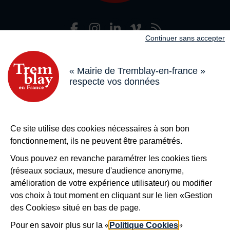
Facebook
Instagram
LinkedIn
Viméo
Flux R
Nous suivre
Continuer sans accepter
Adresse dans le pied de page
Mairie de Tremblay-en-France
18 boulevard de l’Hôtel de Ville, 93290 Tremblay-en-France
« Mairie de Tremblay-en-france »
respecte vos données
Horaires
Du lundi au vendredi de 8h30 à 12h et de 13h à 17h
Le samedi de 8h30 à 12h
Bouton téléphone
01 49 63 71 35
Ce site utilise des cookies nécessaires à son bon
Bouton contacter
Nous contacter
fonctionnement, ils ne peuvent être paramétrés.
Plus de
Tremblay !
Vous pouvez en revanche paramétrer les cookies tiers
(réseaux sociaux, mesure d'audience anonyme,
S’inscrire à la newsletter
amélioration de votre expérience utilisateur) ou modifier
Nos autres sites
vos choix à tout moment en cliquant sur le lien «Gestion
des Cookies» situé en bas de page.
Pour en savoir plus sur la «
Politique Cookies
»