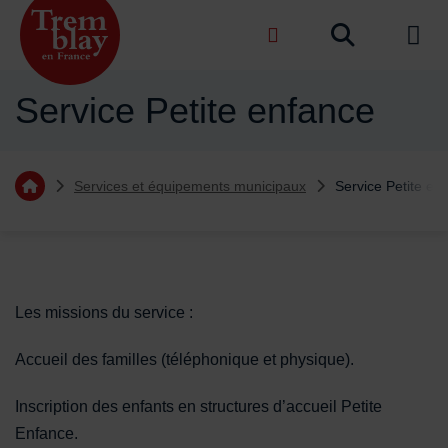
Menu de raccourcis
Recher
de na
Accueil ville de Tremblay-en-France
Service Petite enfance
Vous êtes ici :
Services et équipements municipaux
Service Petite en
Retourner à l'accueil
Sommaire
Contenu de la fiche d'annuaire
Les missions du service :
Accueil des familles (téléphonique et physique).
Inscription des enfants en structures d’accueil Petite
Enfance.