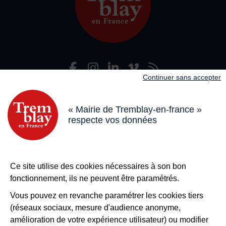
Facebook
Instagram
LinkedIn
Viméo
Flux R
Nous suivre
Continuer sans accepter
Adresse dans le pied de page
Mairie de Tremblay-en-France
18 boulevard de l’Hôtel de Ville, 93290 Tremblay-en-France
« Mairie de Tremblay-en-france »
respecte vos données
Horaires
Du lundi au vendredi de 8h30 à 12h et de 13h à 17h
Le samedi de 8h30 à 12h
Bouton téléphone
01 49 63 71 35
Ce site utilise des cookies nécessaires à son bon
Bouton contacter
Nous contacter
fonctionnement, ils ne peuvent être paramétrés.
Plus de
Tremblay !
Vous pouvez en revanche paramétrer les cookies tiers
(réseaux sociaux, mesure d'audience anonyme,
S’inscrire à la newsletter
amélioration de votre expérience utilisateur) ou modifier