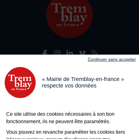
Facebook
Instagram
LinkedIn
Viméo
Flux R
Nous suivre
Continuer sans accepter
Adresse dans le pied de page
Mairie de Tremblay-en-France
18 boulevard de l’Hôtel de Ville, 93290 Tremblay-en-France
« Mairie de Tremblay-en-france »
respecte vos données
Horaires
Du lundi au vendredi de 8h30 à 12h et de 13h à 17h
Le samedi de 8h30 à 12h
Bouton téléphone
01 49 63 71 35
Ce site utilise des cookies nécessaires à son bon
Bouton contacter
Nous contacter
fonctionnement, ils ne peuvent être paramétrés.
Plus de
Tremblay !
Vous pouvez en revanche paramétrer les cookies tiers