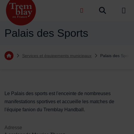
Menu de raccourcis
Recher
de na
Accueil ville de Tremblay-en-France
Palais des Sports
Vous êtes ici :
Services et équipements municipaux
Palais des Sports
Retourner à l'accueil
Sommaire
Contenu de la fiche d'annuaire
Le Palais des sports est l'enceinte de nombreuses
manifestations sportives et accueille les matches de
l'équipe fanion du Tremblay Handball.
Adresse