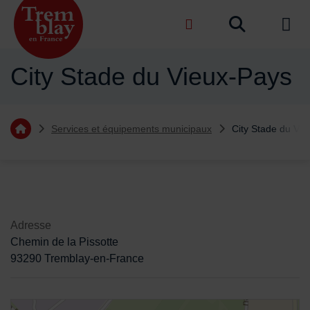
Menu de raccourcis
Recher
de na
Accueil ville de Tremblay-en-France
City Stade du Vieux-Pays
Vous êtes ici :
Services et équipements municipaux
City Stade du Vi
Retourner à l'accueil
Sommaire
Contenu de la fiche d'annuaire
Adresse
Chemin de la Pissotte
93290 Tremblay-en-France
48.979784,2.551406