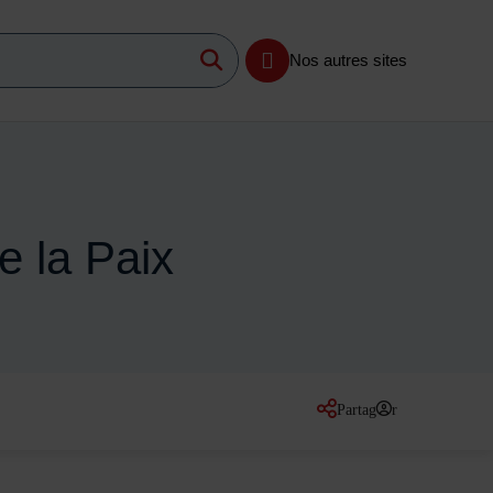
Lancer la recherche
imum 3 caractères
Nos autres sites
de la Paix
Partager
sur les réseaux so