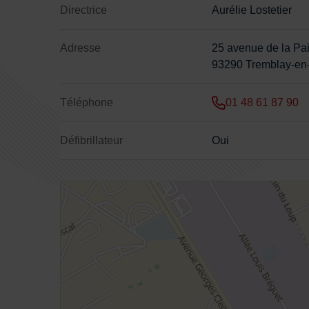
Directrice
Aurélie Lostetier
Adresse
25 avenue de la Pa
93290 Tremblay-en
Téléphone
01 48 61 87 90
Défibrillateur
Oui
48.954268,2.564597