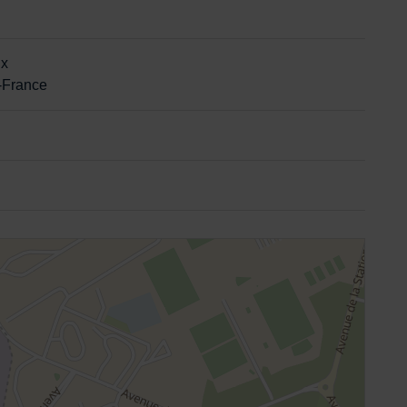
ix
-France