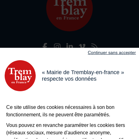
Facebook
Instagram
LinkedIn
Viméo
Flux R
Nous suivre
Continuer sans accepter
Adresse dans le pied de page
Mairie de Tremblay-en-France
18 boulevard de l’Hôtel de Ville, 93290 Tremblay-en-France
« Mairie de Tremblay-en-france »
respecte vos données
Horaires
Du lundi au vendredi de 8h30 à 12h et de 13h à 17h
Le samedi de 8h30 à 12h
Bouton téléphone
01 49 63 71 35
Ce site utilise des cookies nécessaires à son bon
Bouton contacter
Nous contacter
fonctionnement, ils ne peuvent être paramétrés.
Plus de
Tremblay !
Vous pouvez en revanche paramétrer les cookies tiers
(réseaux sociaux, mesure d'audience anonyme,
S’inscrire à la newsletter