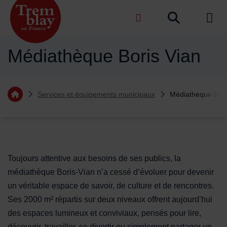
Menu de raccourcis
Recher
de na
Accueil ville de Tremblay-en-France
Médiathèque Boris Vian
Vous êtes ici :
Services et équipements municipaux
Médiathèque Bori
Retourner à l'accueil
Sommaire
Contenu de la fiche d'annuaire
Toujours attentive aux besoins de ses publics, la
médiathèque Boris-Vian n’a cessé d’évoluer pour devenir
un véritable espace de savoir, de culture et de rencontres.
Ses 2000 m² répartis sur deux niveaux offrent aujourd’hui
des espaces lumineux et conviviaux, pensés pour lire,
découvrir, travailler, se divertir ou simplement partager un