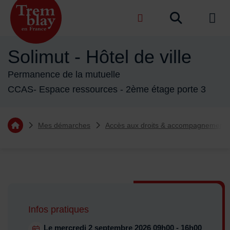
Menu de raccourcis
Recher
de na
Accueil ville de Tremblay-en-France
Solimut - Hôtel de ville
Permanence de la mutuelle
CCAS- Espace ressources - 2ème étage porte 3
Vous êtes ici :
Mes démarches
Accès aux droits & accompagnement
Retourner à l'accueil
Sommaire
Infos pratiques
Dates en cours
Le
mercredi 2 septembre 2026
09h00 - 16h00