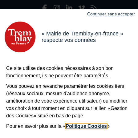
Facebook
Instagram
LinkedIn
Viméo
Flux R
Nous suivre
Continuer sans accepter
Adresse dans le pied de page
Mairie de Tremblay-en-France
18 boulevard de l’Hôtel de Ville, 93290 Tremblay-en-France
« Mairie de Tremblay-en-france »
respecte vos données
Horaires
Du lundi au vendredi de 8h30 à 12h et de 13h à 17h
Le samedi de 8h30 à 12h
Bouton téléphone
01 49 63 71 35
Ce site utilise des cookies nécessaires à son bon
Bouton contacter
Nous contacter
fonctionnement, ils ne peuvent être paramétrés.
Plus de
Tremblay !
Vous pouvez en revanche paramétrer les cookies tiers
(réseaux sociaux, mesure d'audience anonyme,
S’inscrire à la newsletter
amélioration de votre expérience utilisateur) ou modifier
Nos autres sites
vos choix à tout moment en cliquant sur le lien «Gestion
des Cookies» situé en bas de page.
Pour en savoir plus sur la «
Politique Cookies
»