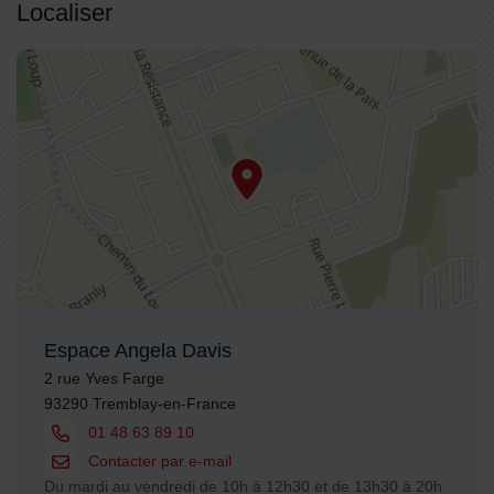
Localiser
48.948405,2.567084
Espace Angela Davis
Adresse :
2 rue Yves Farge
93290 Tremblay-en-France
Tél. :
01 48 63 89 10
Courriel :
Contacter par e-mail
Horaires :
Du mardi au vendredi de 10h à 12h30 et de 13h30 à 20h