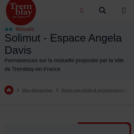
Menu de raccourcis
Recher
de na
Accueil ville de Tremblay-en-France
Mutuelle
Solimut - Espace Angela
Davis
Permanences sur la mutuelle proposée par la ville
de Tremblay-en-France
Vous êtes ici :
Mes démarches
Accès aux droits & accompagnement
Retourner à l'accueil
Sommaire