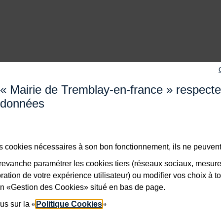
« Mairie de Tremblay-en-france » respect
Adresse dans le pied de page
données
Mairie de Tremblay-en-France
18 boulevard de l’Hôtel de Ville, 93290 Tremblay-en-Franc
Horaires
Du lundi au vendredi de 8h30 à 12h et de 13h à 17h
des cookies nécessaires à son bon fonctionnement, ils ne peuvent
Le samedi de 8h30 à 12h
Bouton téléphone
evanche paramétrer les cookies tiers (réseaux sociaux, mesur
01 49 63 71 35
ation de votre expérience utilisateur) ou modifier vos choix à 
Bouton contacter
lien «Gestion des Cookies» situé en bas de page.
x RSS
Nous contacter
us sur la «
Politique Cookies
»