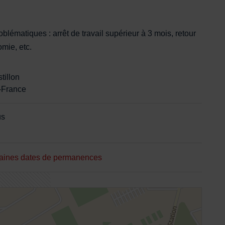
aire
ématiques : arrêt de travail supérieur à 3 mois, retour
omie, etc.
tillon
-France
us
haines dates de permanences