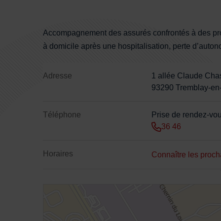
Sommaire
Contenu de la fiche d'annu
Accompagnement des assurés confrontés à des probl
à domicile après une hospitalisation, perte d’auton
Adresse
1 allée Claude Chas
93290 Tremblay-en
Téléphone
Prise de rendez-vo
36 46
Horaires
Connaître les proc
48.954635,2.565779