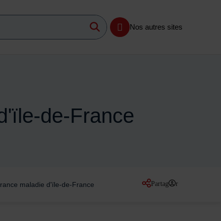
Lancer la recherche
imum 3 caractères
Nos autres sites
d'ïle-de-France
Partager
urance maladie d'ïle-de-France
sur les réseaux so