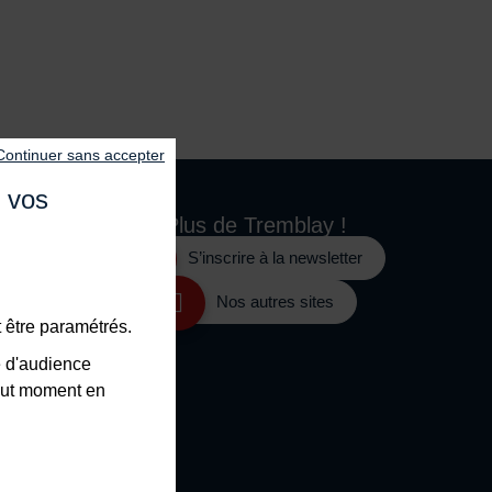
Continuer sans accepter
e vos
Plus de
Tremblay !
S’inscrire à la newsletter
e
Nos autres sites
 être paramétrés.
e d'audience
tout moment en