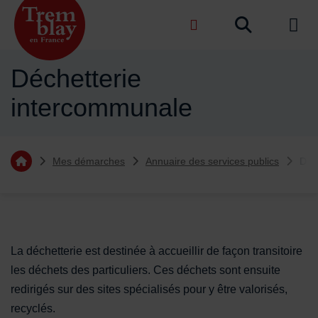
Menu de raccourcis
Recher
de na
Accueil ville de Tremblay-en-France
Déchetterie
intercommunale
Vous êtes ici :
Mes démarches
Annuaire des services publics
Déc
Retourner à l'accueil
Sommaire
Contenu de la fiche d'annuaire
La déchetterie est destinée à accueillir de façon transitoire
les déchets des particuliers. Ces déchets sont ensuite
redirigés sur des sites spécialisés pour y être valorisés,
recyclés.