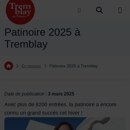
Menu de raccourcis
Recher
de na
Accueil ville de Tremblay-en-France
Patinoire 2025 à
Tremblay
Vous êtes ici :
En images
Patinoire 2025 à Tremblay
Retourner à l'accueil
Sommaire
Date de publication
:
3 mars 2025
Avec plus de 8200 entrées, la patinoire a encore
connu un grand succès cet hiver !