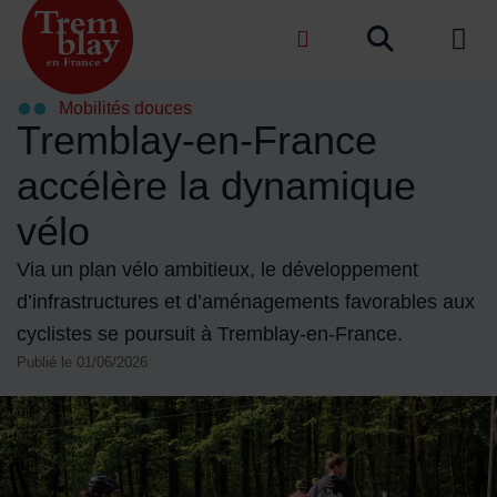
Menu de raccourcis
Recher
de na
Accueil ville de Tremblay-en-France
Mobilités douces
Tremblay-en-France
accélère la dynamique
vélo
Via un plan vélo ambitieux, le développement
d’infrastructures et d’aménagements favorables aux
cyclistes se poursuit à Tremblay-en-France.
Publié le 01/06/2026