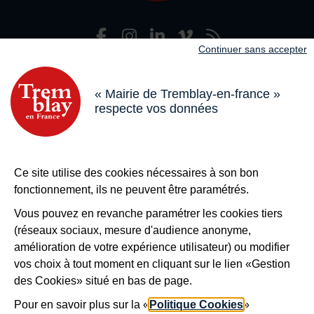
Facebook
Instagram
LinkedIn
Viméo
Flux R
Nous suivre
Continuer sans accepter
Adresse dans le pied de page
Mairie de Tremblay-en-France
18 boulevard de l’Hôtel de Ville, 93290 Tremblay-en-France
« Mairie de Tremblay-en-france »
respecte vos données
Horaires
Du lundi au vendredi de 8h30 à 12h et de 13h à 17h
Le samedi de 8h30 à 12h
Bouton téléphone
01 49 63 71 35
Ce site utilise des cookies nécessaires à son bon
Bouton contacter
Nous contacter
fonctionnement, ils ne peuvent être paramétrés.
Plus de
Tremblay !
Vous pouvez en revanche paramétrer les cookies tiers
(réseaux sociaux, mesure d'audience anonyme,
S’inscrire à la newsletter
amélioration de votre expérience utilisateur) ou modifier
Nos autres sites
vos choix à tout moment en cliquant sur le lien «Gestion
des Cookies» situé en bas de page.
Pour en savoir plus sur la «
Politique Cookies
»