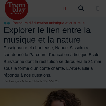
Menu de raccourcis
Recher
de na
Accueil ville de Tremblay-en-France
Parcours d'éducation artistique et culturelle
Explorer le lien entre la
musique et la nature
Enseignante et chanteuse, Naouel Sissoko a
coordonné le Parcours d'éducation artistique Ecole
Buis'sonne dont la restitution se déroulera le 31 mai
sous la forme d’un conte chanté, L'Arbre. Elle a
répondu à nos questions.
Par François Milan
Publié le 15/05/2026