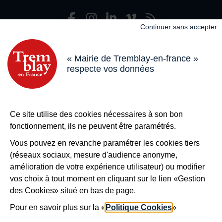
Facebook
Instagram
LinkedIn
Viméo
Flux R
Nous suivre
Continuer sans accepter
Adresse dans le pied de page
Mairie de Tremblay-en-France
18 boulevard de l’Hôtel de Ville, 93290 Tremblay-en-France
« Mairie de Tremblay-en-france »
respecte vos données
Horaires
Du lundi au vendredi de 8h30 à 12h et de 13h à 17h
Le samedi de 8h30 à 12h
Bouton téléphone
01 49 63 71 35
Ce site utilise des cookies nécessaires à son bon
Bouton contacter
Nous contacter
fonctionnement, ils ne peuvent être paramétrés.
Plus de
Tremblay !
Vous pouvez en revanche paramétrer les cookies tiers
(réseaux sociaux, mesure d'audience anonyme,
S’inscrire à la newsletter
amélioration de votre expérience utilisateur) ou modifier
Nos autres sites
vos choix à tout moment en cliquant sur le lien «Gestion
des Cookies» situé en bas de page.
Pour en savoir plus sur la «
Politique Cookies
»