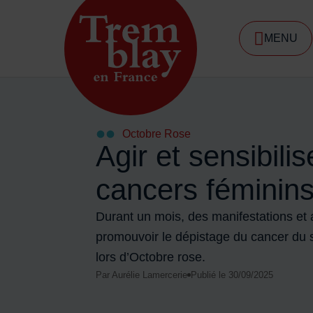
Menu de raccourcis
MENU
DE NA
Accueil ville de Tremblay-en-France
Octobre Rose
Agir et sensibilis
cancers féminin
Durant un mois, des manifestations et 
promouvoir le dépistage du cancer du 
lors d’Octobre rose.
Par Aurélie Lamercerie
Publié le 30/09/2025