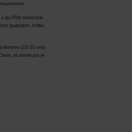
en mouvement.
s » au Pôle municipal
on (palpation, frottis,
nes femmes (15-20 ans)
Davis, et animé par le