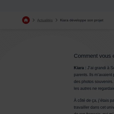
Vous êtes ici :
Actualités
Kiara développe son projet
Retourner à l'accueil
Sommaire
Comment vous es
Kiara :
J’ai grandi à 
parents. Ils m’avaient
des photos souvenirs. 
les autres ne regarda
À côté de ça, j’étais 
travailler dans cet un