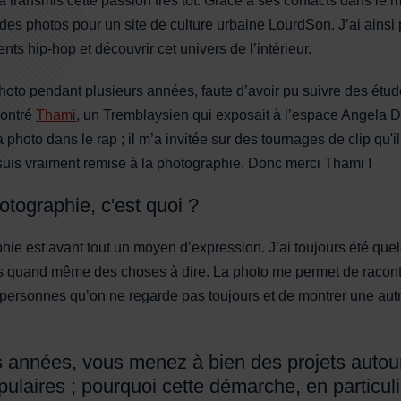
’a transmis cette passion très tôt. Grâce à ses contacts dans le 
 des photos pour un site de culture urbaine LourdSon. J’ai ainsi 
ts hip-hop et découvrir cet univers de l’intérieur.
 photo pendant plusieurs années, faute d’avoir pu suivre des ét
contré
Thami
, un Tremblaysien qui exposait à l’espace Angela Dav
photo dans le rap ; il m’a invitée sur des tournages de clip qu'il 
uis vraiment remise à la photographie. Donc merci Thami !
otographie, c'est quoi ?
hie est avant tout un moyen d’expression. J’ai toujours été quel
ais quand même des choses à dire. La photo me permet de raconte
personnes qu’on ne regarde pas toujours et de montrer une autre
 années, vous menez à bien des projets autour
pulaires ; pourquoi cette démarche, en particul