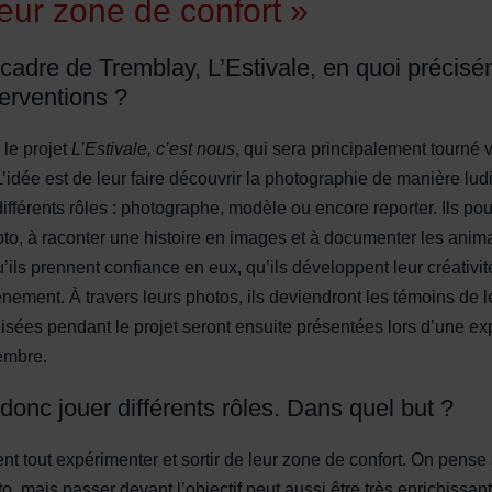
 leur zone de confort »
 cadre de Tremblay, L’Estivale, en quoi précis
terventions ?
 le projet
L’Estivale, c’est nous
, qui sera principalement tourné 
idée est de leur faire découvrir la photographie de manière lud
ifférents rôles : photographe, modèle ou encore reporter. Ils po
hoto, à raconter une histoire en images et à documenter les anima
qu’ils prennent confiance en eux, qu’ils développent leur créativité
nement. À travers leurs photos, ils deviendront les témoins de leu
isées pendant le projet seront ensuite présentées lors d’une ex
tembre.
donc jouer différents rôles. Dans quel but ?
ent tout expérimenter et sortir de leur zone de confort. On pense
to, mais passer devant l’objectif peut aussi être très enrichissa