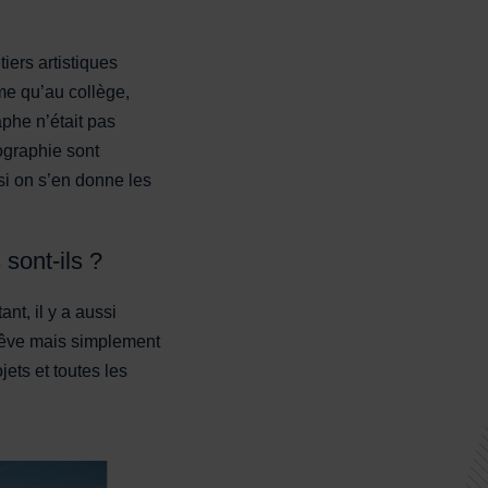
iers artistiques
me qu’au collège,
phe n’était pas
tographie sont
 si on s’en donne les
 sont-ils ?
nt, il y a aussi
 rêve mais simplement
jets et toutes les