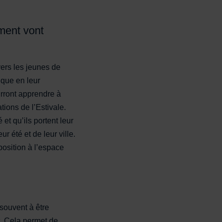
ément vont
vers les jeunes de
ique en leur
urront apprendre à
tions de l’Estivale.
 et qu’ils portent leur
r été et de leur ville.
position à l’espace
 souvent à être
nt. Cela permet de