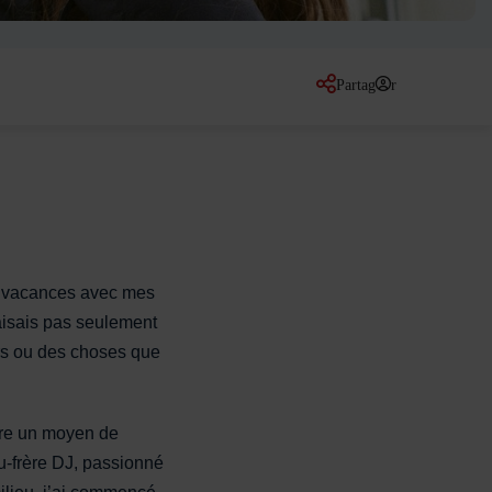
Partager
sur les réseaux so
es vacances avec mes
faisais pas seulement
urs ou des choses que
être un moyen de
au-frère DJ, passionné