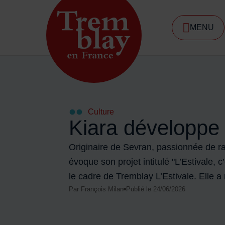
Menu de raccourcis
MENU
DE NA
Accueil ville de Tremblay-en-France
Culture
Kiara développe 
Originaire de Sevran, passionnée de r
évoque son projet intitulé "L’Estivale, c
le cadre de Tremblay L’Estivale. Elle 
Par François Milan
Publié le 24/06/2026