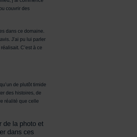
milieu, j’ai commencé
pu couvrir des
udes dans ce domaine.
is. J'ai pu lui parler
réalisait. C’est à ce
qu’un de plutôt timide
r des histoires, de
 réalité que celle
 de la photo et
ier dans ces